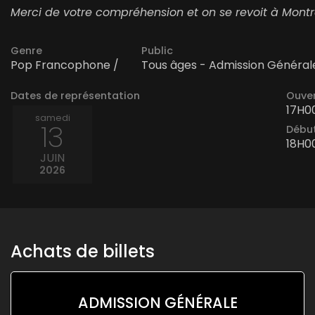
Merci de votre compréhension et on se revoit à Montr
Genre
Public
Pop Francophone /
Tous âges - Admission Général
Dates de représentation
Ouver
17H0
samedi
13
Début
18H0
JUIN
2026
Achats de billets
ADMISSION GÉNÉRALE