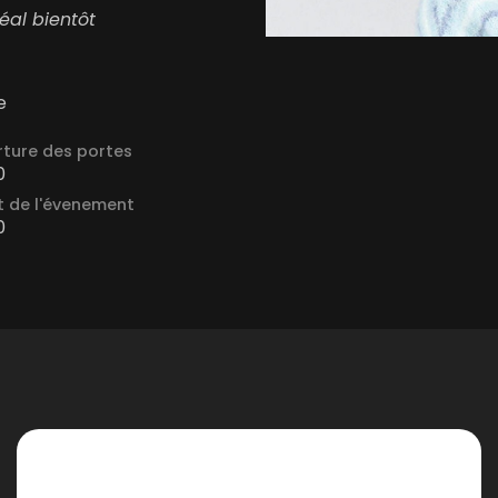
éal bientôt
e
ture des portes
0
 de l'évenement
0